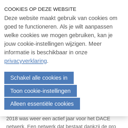
Sla
COOKIES OP DEZE WEBSITE
Our Phone Number:
Our Email Address:
033 -2473455
info@dace.nl
links
Deze website maakt gebruik van cookies om
over
Inloggen
Contact
NL
Zoek
goed te functioneren. Als je wilt aanpassen
Contact
Jump
welke cookies we mogen gebruiken, kan je
to
jouw cookie-instellingen wijzigen. Meer
navigation
informatie is beschikbaar in onze
Zoek
Jump
privacyverklaring
.
to
main
DACE Jaarverslag 2018
Inloggen
Schakel alle cookies in
content
Toon cookie-instellingen
15 maart 2019 om 13:05
Communicatie DACE
English
0
reacties
Alleen essentiële cookies
Nederlands
2018 was weer een actief jaar voor het DACE
netwerk. Een netwerk dat bestaat dankzij de pro