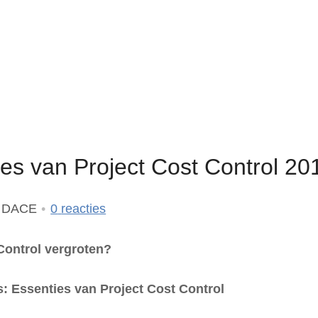
s van Project Cost Control 20
e DACE
0
reacties
 Control vergroten?
s:
Essenties van Project Cost Control