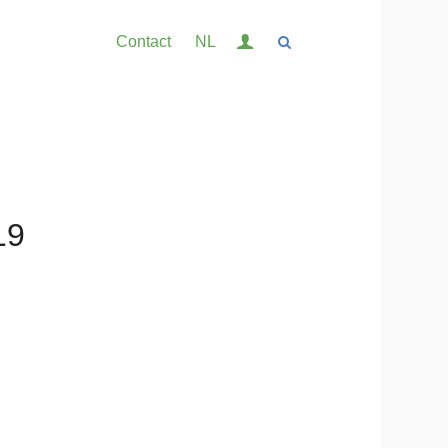
Inloggen
Contact
NL
Contact
Zoek
19
Inloggen
English
Nederlands