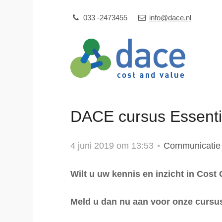
Sla
Our Phone Number:
Our Email Address:
033 -2473455
info@dace.nl
links
over
Jump
to
navigation
Jump
DACE cursus Essentie
to
main
content
4 juni 2019 om 13:53
Communicati
Wilt u uw kennis en inzicht in Cost
Meld u dan nu aan
voor onze cursu