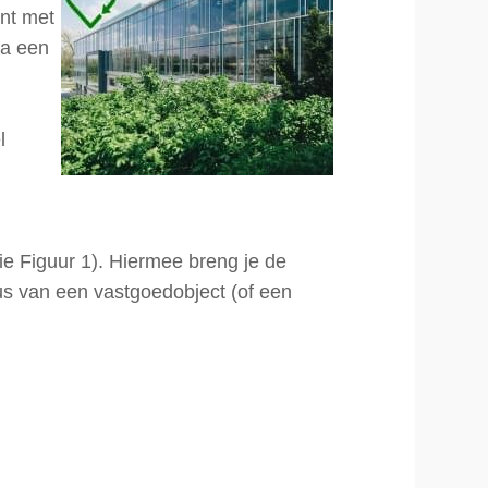
nt met
ia een
l
zie Figuur 1). Hiermee breng je de
lus van een vastgoedobject (of een