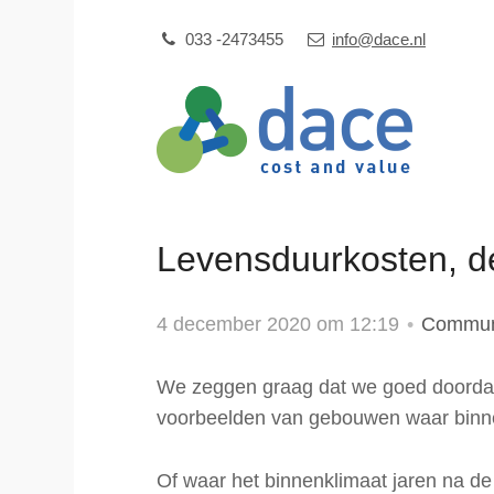
Sla
Our Phone Number:
Our Email Address:
033 -2473455
info@dace.nl
links
over
Jump
to
navigation
Jump
Levensduurkosten, d
to
main
content
4 december 2020 om 12:19
Commun
We zeggen graag dat we goed doordac
voorbeelden van gebouwen waar binne
Of waar het binnenklimaat jaren na de