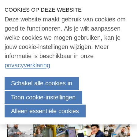
Sla
COOKIES OP DEZE WEBSITE
Our Phone Number:
Our Email Address:
033 -2473455
info@dace.nl
links
Deze website maakt gebruik van cookies om
over
Inloggen
Contact
NL
Zoek
goed te functioneren. Als je wilt aanpassen
Contact
Jump
welke cookies we mogen gebruiken, kan je
to
jouw cookie-instellingen wijzigen. Meer
navigation
informatie is beschikbaar in onze
Zoek
Jump
privacyverklaring
.
to
main
Inloggen
Schakel alle cookies in
content
Toon cookie-instellingen
English
Alleen essentiële cookies
Nederlands