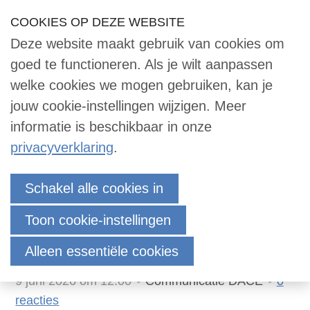
Sla
COOKIES OP DEZE WEBSITE
Our Phone Number:
Our Email Address:
033 -2473455
info@dace.nl
links
Deze website maakt gebruik van cookies om
over
Inloggen
Contact
NL
Zoek
goed te functioneren. Als je wilt aanpassen
Contact
Jump
welke cookies we mogen gebruiken, kan je
to
jouw cookie-instellingen wijzigen. Meer
navigation
informatie is beschikbaar in onze
Zoek
Jump
privacyverklaring
.
to
main
Data, privacy en AI stonden
Inloggen
Schakel alle cookies in
content
centraal tijdens de Certified
Toon cookie-instellingen
Cost Engineer Course
English
Alleen essentiële cookies
Nederlands
9 juni 2026 om 12:00
Communicatie DACE
0
reacties