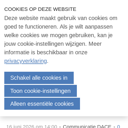
Sla
COOKIES OP DEZE WEBSITE
Our Phone Number:
Our Email Address:
033 -2473455
info@dace.nl
links
Deze website maakt gebruik van cookies om
over
Inloggen
Contact
NL
Zoek
goed te functioneren. Als je wilt aanpassen
Contact
Jump
welke cookies we mogen gebruiken, kan je
to
jouw cookie-instellingen wijzigen. Meer
navigation
informatie is beschikbaar in onze
Zoek
Jump
privacyverklaring
.
to
main
DACE organiseert
Inloggen
Schakel alle cookies in
content
tweedaagse cursus
Toon cookie-instellingen
Essenties van Project Cost
English
Alleen essentiële cookies
Control (EPCC) 2026
Nederlands
16 juni 2026 om 14:00
Communicatie DACE
0