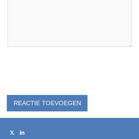
REACTIE TOEVOEGEN
B
e