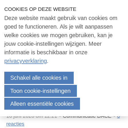
Sla
COOKIES OP DEZE WEBSITE
Our Phone Number:
Our Email Address:
033 -2473455
info@dace.nl
links
Deze website maakt gebruik van cookies om
over
Inloggen
Contact
NL
Zoek
goed te functioneren. Als je wilt aanpassen
Contact
Jump
welke cookies we mogen gebruiken, kan je
to
jouw cookie-instellingen wijzigen. Meer
navigation
informatie is beschikbaar in onze
Zoek
Jump
privacyverklaring
.
to
main
Editie 34 van het
Inloggen
Schakel alle cookies in
content
Prijzenboekje is nu te
Toon cookie-instellingen
bestellen
English
Alleen essentiële cookies
Nederlands
16 juni 2020 om 12:21
Communicatie DACE
0
reacties