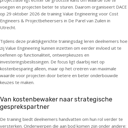
projectfase ligt echter de grootste kans om waarde toe te
n
voegen en projecten beter te sturen. Daarom organiseert DACE
Over ons
a
op 29 oktober 2026 de training Value Engineering voor Cost
v
Engineers & Projectbeheersers in De Parel van Zuilen in
i
Contactpersoon
Utrecht.
g
a
Tijdens deze praktijkgerichte trainingsdag leren deelnemers hoe
t
Zoek
zij Value Engineering kunnen inzetten om eerder invloed uit te
i
oefenen op functionaliteit, ontwerpkeuzes en
o
investeringsbeslissingen. De focus ligt daarbij niet op
n
Login
kostenbesparing alleen, maar op het creëren van maximale
J
waarde voor projecten door betere en beter onderbouwde
u
keuzes te maken.
m
English
p
Nederlands
Van kostenbewaker naar strategische
t
o
gesprekspartner
m
De training biedt deelnemers handvatten om hun rol verder te
a
versterken. Onderwerpen die aan bod komen zijn onder andere:
i