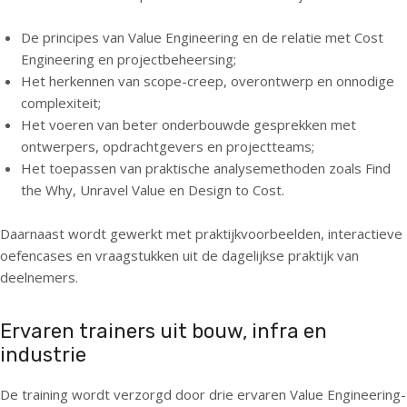
n
De principes van Value Engineering en de relatie met Cost
c
Engineering en projectbeheersing;
o
Het herkennen van scope-creep, overontwerp en onnodige
n
complexiteit;
t
Het voeren van beter onderbouwde gesprekken met
e
ontwerpers, opdrachtgevers en projectteams;
n
Het toepassen van praktische analysemethoden zoals Find
t
the Why, Unravel Value en Design to Cost.
Daarnaast wordt gewerkt met praktijkvoorbeelden, interactieve
oefencases en vraagstukken uit de dagelijkse praktijk van
deelnemers.
Ervaren trainers uit bouw, infra en
industrie
De training wordt verzorgd door drie ervaren Value Engineering-