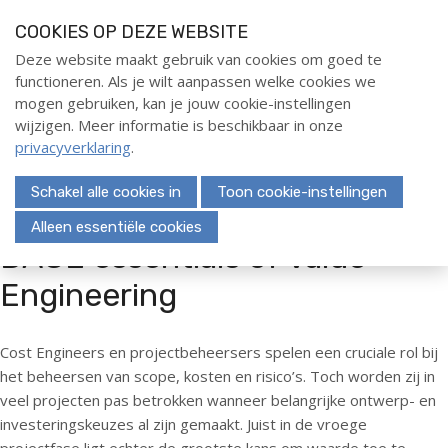
S
COOKIES OP DEZE WEBSITE
l
a
Deze website maakt gebruik van cookies om goed te
Home
functioneren. Als je wilt aanpassen welke cookies we
l
Menu
mogen gebruiken, kan je jouw cookie-instellingen
i
Evenementen
wijzigen. Meer informatie is beschikbaar in onze
n
privacyverklaring
.
Opleidingen
k
s
Certified Cost Engine CCE Course
Schakel alle cookies in
Toon cookie-instellingen
o
Cursus Essenties van Cost
Engineering
v
Alleen essentiële cookies
DACE essentials of Value
e
Cursus Essenties van Project Cost
Control
r
Engineering
Leadership for Cost Engineers
J
Eendaagse training: DACE
essentials of Value Engineering
u
Cost Engineers en projectbeheersers spelen een cruciale rol bij
Inhouse opleidingen
m
het beheersen van scope, kosten en risico’s. Toch worden zij in
p
Certificering
veel projecten pas betrokken wanneer belangrijke ontwerp- en
t
investeringskeuzes al zijn gemaakt. Juist in de vroege
o
Deelnemerschap