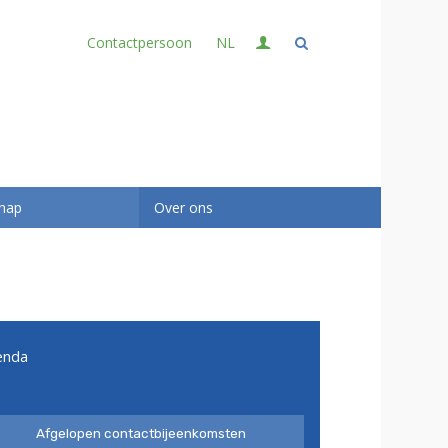
Login
Contactpersoon
NL
Home
Evenementen
Opleidingen
Deelnemerschap
hap
Over ons
Over ons
Nieuws
Publicaties
Kennisbank
Special Interest Groups
enda
Partners
Contact
Afgelopen contactbijeenkomsten
Contactpersoon