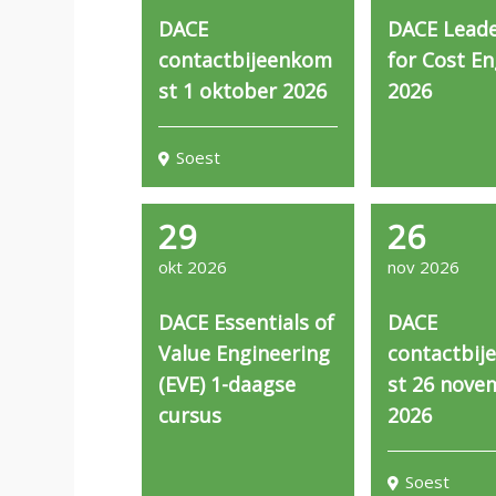
n
DACE
DACE Leade
a
contactbijeenkom
for Cost En
v
st 1 oktober 2026
2026
i
g
a
Soest
t
i
o
29
26
n
okt 2026
nov 2026
J
u
DACE Essentials of
DACE
m
Value Engineering
contactbij
p
(EVE) 1-daagse
st 26 nove
t
o
cursus
2026
m
a
Soest
i