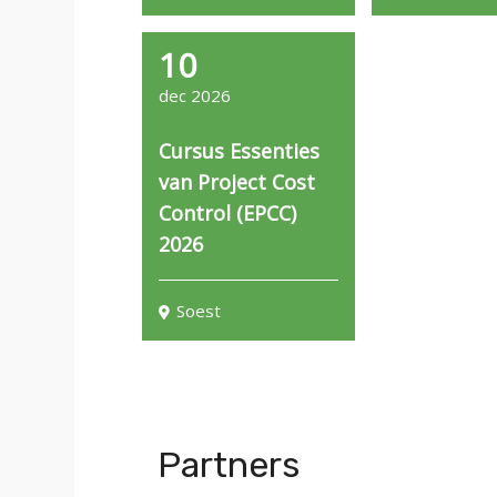
n
c
10
o
dec 2026
n
t
Cursus Essenties
e
n
van Project Cost
t
Control (EPCC)
2026
Soest
Partners