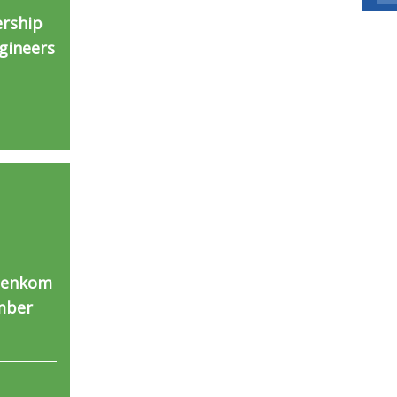
rship
gineers
eenkom
mber