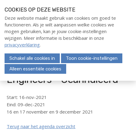
S
COOKIES OP DEZE WEBSITE
l
a
Deze website maakt gebruik van cookies om goed te
Home
functioneren. Als je wilt aanpassen welke cookies we
l
Menu
mogen gebruiken, kan je jouw cookie-instellingen
i
Evenementen
wijzigen. Meer informatie is beschikbaar in onze
n
privacyverklaring
.
Opleidingen
k
s
Deelnemerschap
Schakel alle cookies in
Toon cookie-instellingen
o
Leadership for Cost
Over ons
v
Alleen essentiële cookies
e
Engineers - Geannuleerd
Nieuws
r
Publicaties
Kennisbank
J
Start: 16-nov-2021
Special Interest Groups
u
Eind: 09-dec-2021
Partners
m
16 en 17 november en 9 december 2021
p
Contact
t
Terug naar het agenda overzicht
o
Contactpersoon