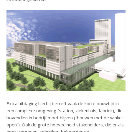
n
c
o
n
t
e
n
t
Extra uitdaging hierbij betreft vaak de korte bouwtijd in
een complexe omgeving (station, ziekenhuis, fabriek), die
bovendien in bedrijf moet blijven (“bouwen met de winkel
open”). Ook de grote hoeveelheid stakeholders, die er als
opdrachtgever, gebruiker, beheerder en