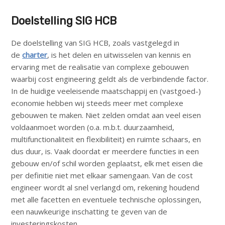
n
a
Doelstelling SIG HCB
v
Zoek
i
De doelstelling van SIG HCB, zoals vastgelegd in
g
de
charter
, is het delen en uitwisselen van kennis en
a
ervaring met de realisatie van complexe gebouwen
Login
t
waarbij cost engineering geldt als de verbindende factor.
i
In de huidige veeleisende maatschappij en (vastgoed-)
o
economie hebben wij steeds meer met complexe
English
n
gebouwen te maken. Niet zelden omdat aan veel eisen
Nederlands
J
voldaanmoet worden (o.a. m.b.t. duurzaamheid,
u
multifunctionaliteit en flexibiliteit) en ruimte schaars, en
m
dus duur, is. Vaak doordat er meerdere functies in een
p
gebouw en/of schil worden geplaatst, elk met eisen die
t
per definitie niet met elkaar samengaan. Van de cost
o
engineer wordt al snel verlangd om, rekening houdend
m
met alle facetten en eventuele technische oplossingen,
a
een nauwkeurige inschatting te geven van de
i
investeringskosten.