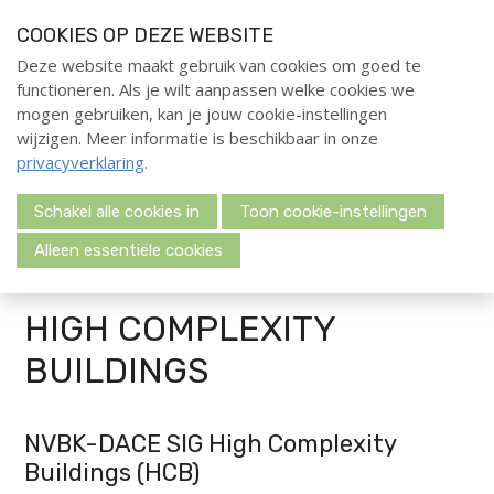
S
COOKIES OP DEZE WEBSITE
l
a
Deze website maakt gebruik van cookies om goed te
Home
functioneren. Als je wilt aanpassen welke cookies we
l
Menu
mogen gebruiken, kan je jouw cookie-instellingen
i
Evenementen
wijzigen. Meer informatie is beschikbaar in onze
n
privacyverklaring
.
Opleidingen
k
s
Deelnemerschap
Schakel alle cookies in
Toon cookie-instellingen
Welkom bij de SIG High Complexity Buildings
o
Over ons
v
Alleen essentiële cookies
e
Nieuws
r
Publicaties
HIGH COMPLEXITY
Kennisbank
J
BUILDINGS
Special Interest Groups
u
Partners
m
p
Contact
NVBK-DACE SIG High Complexity
t
Buildings (HCB)
o
Contactpersoon